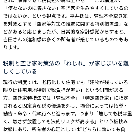
され、解体すると税負担が跳ね上がる──この構造が、
「使わないのに壊さない」空き家を生みやすくしているの
ではないか、という視点です。平井氏は、管理不全空き家
を対象とする「空家等対策の推進に関する特別措置法」な
どがあると応じましたが、日常的な家計感覚からすると、
吉田さんの違和感は多くの所有者が感じているものでもあ
ります。
税制と空き家対策法の「ねじれ」が家じまいを難
しくしている
現行の制度では、老朽化した住宅でも「建物が残っている
限りは住宅用地特例で税負担が軽い」という側面がある一
方、空き家特措法では「管理不全」「特定空き家」に指定
されると固定資産税の優遇を外し、場合によっては指導・
勧告・命令・代執行へと進みます。つまり「壊しても税は重
く、壊さず放置しても法的リスクが高まる」という板挟み
状態にあり、所有者の心理としては“どちらに動いても負