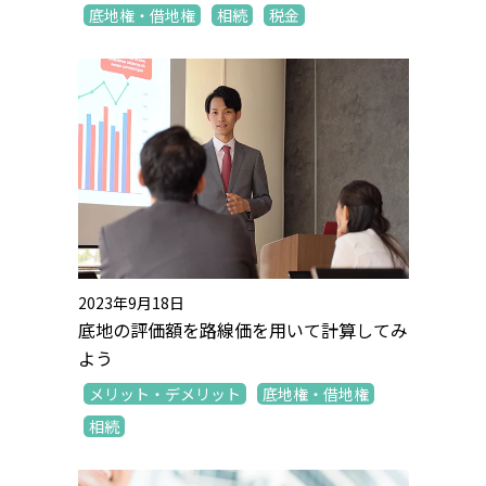
底地権・借地権
相続
税金
2023年9月18日
底地の評価額を路線価を用いて計算してみ
よう
メリット・デメリット
底地権・借地権
相続