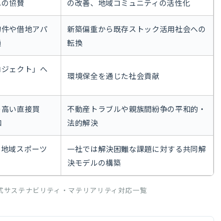
への協賛
の改善、地域コミュニティの活性化
物件や借地アパ
新築偏重から既存ストック活用社会への
通
転換
ロジェクト」へ
環境保全を通じた社会貢献
の高い直接買
不動産トラブルや親族間紛争の平和的・
口
法的解決
、地域スポーツ
一社では解決困難な課題に対する共同解
決モデルの構築
 公式サステナビリティ・マテリアリティ対応一覧