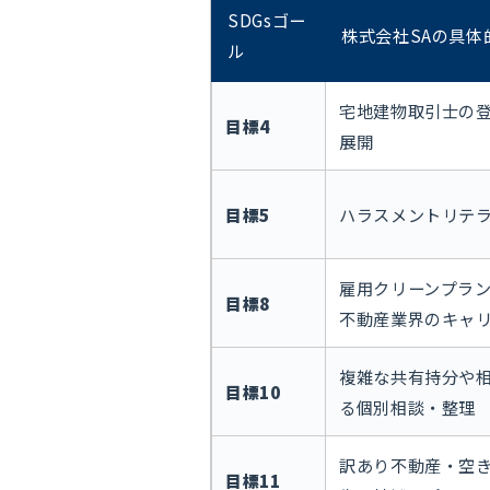
SDGsゴー
株式会社SAの具体
ル
宅地建物取引士の
目標4
展開
目標5
ハラスメントリテ
雇用クリーンプラ
目標8
不動産業界のキャ
複雑な共有持分や
目標10
る個別相談・整理
訳あり不動産・空
目標11