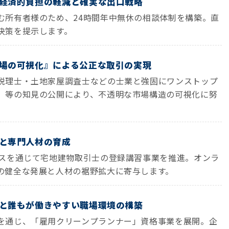
的・経済的負担の軽減と確実な出口戦略
む所有者様のため、24時間年中無休の相談体制を構築。直
決策を提示します。
『市場の可視化』による公正な取引の実現
税理士・土地家屋調査士などの士業と強固にワンストップ
」等の知見の公開により、不透明な市場構造の可視化に努
推進と専門人材の育成
ビスを通じて宅地建物取引士の登録講習事業を推進。オンラ
の健全な発展と人材の裾野拡大に寄与します。
予防と誰もが働きやすい職場環境の構築
を通じ、「雇用クリーンプランナー」資格事業を展開。企