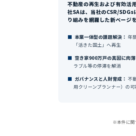
不動産の再生および有効活
社SAは、当社のCSR/SD
り組みを網羅した新ページ
■
本業一体型の課題解決：
年間
「活きた国土」へ再生
■
空き家900万戸の真因に肉薄
ラブル等の停滞を解消
■
ガバナンスと人財育成：
不
用クリーンプランナー）の可
※本件に関