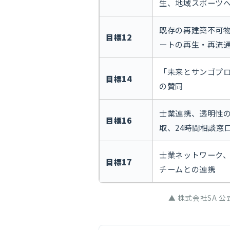
生、地域スポーツ
既存の再建築不可
目標12
ートの再生・再流
「未来とサンゴプ
目標14
の賛同
士業連携、透明性
目標16
取、24時間相談窓
士業ネットワーク
目標17
チームとの連携
▲ 株式会社SA