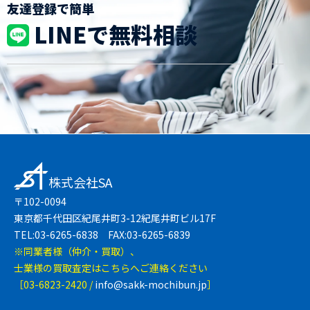
友達登録で簡単
LINEで無料相談
株式会社SA
〒102-0094
東京都千代田区紀尾井町3-12紀尾井町ビル17F
TEL:03-6265-6838 FAX:03-6265-6839
※同業者様（仲介・買取）、
士業様の買取査定はこちらへご連絡ください
［03-6823-2420 /
info@sakk-mochibun.jp
］