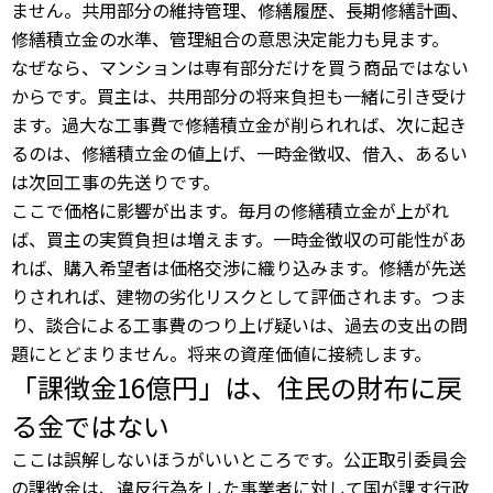
ません。共用部分の維持管理、修繕履歴、長期修繕計画、
修繕積立金の水準、管理組合の意思決定能力も見ます。
なぜなら、マンションは専有部分だけを買う商品ではない
からです。買主は、共用部分の将来負担も一緒に引き受け
ます。過大な工事費で修繕積立金が削られれば、次に起き
るのは、修繕積立金の値上げ、一時金徴収、借入、あるい
は次回工事の先送りです。
ここで価格に影響が出ます。毎月の修繕積立金が上がれ
ば、買主の実質負担は増えます。一時金徴収の可能性があ
れば、購入希望者は価格交渉に織り込みます。修繕が先送
りされれば、建物の劣化リスクとして評価されます。つま
り、談合による工事費のつり上げ疑いは、過去の支出の問
題にとどまりません。将来の資産価値に接続します。
「課徴金16億円」は、住民の財布に戻
る金ではない
ここは誤解しないほうがいいところです。公正取引委員会
の課徴金は、違反行為をした事業者に対して国が課す行政