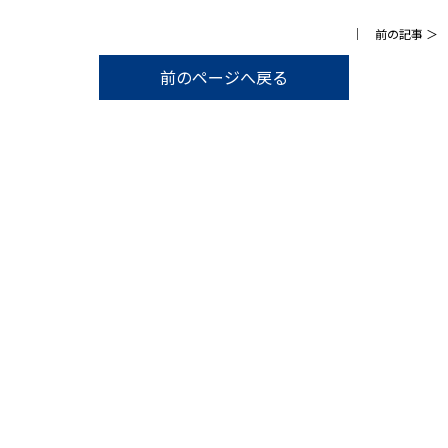
｜
前の記事
＞
前のページへ戻る
まずは、お気軽に「不動産鑑定士」にご相談く
ださい。
お客様のお悩みをしっかりお伺いし、
プロの視点で解決の
糸口を見つけます。
以下の問い合わせフォームからお気軽にお問い合わせくだ
さい。