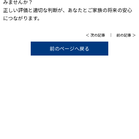
みませんか？
正しい評価と適切な判断が、あなたとご家族の将来の安心
につながります。
＜
次の記事
｜
前の記事
＞
前のページへ戻る
まずは、お気軽に「不動産鑑定士」にご相談く
ださい。
お客様のお悩みをしっかりお伺いし、
プロの視点で解決の