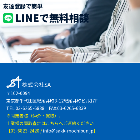
友達登録で簡単
LINEで無料相談
株式会社SA
〒102-0094
東京都千代田区紀尾井町3-12紀尾井町ビル17F
TEL:03-6265-6838 FAX:03-6265-6839
※同業者様（仲介・買取）、
士業様の買取査定はこちらへご連絡ください
［03-6823-2420 /
info@sakk-mochibun.jp
］