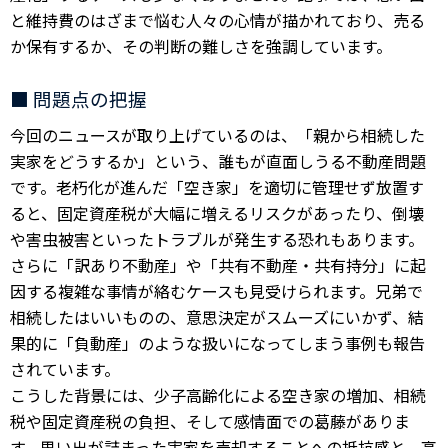
と維持費のはざまで悩む人々の心情が描かれており、売る
か保有するか、その判断の難しさを強調しています。
■ 問題点の把握
今回のニュースが取り上げているのは、「親から相続した
実家をどうするか」という、誰もが直面しうる不動産問題
です。老朽化が進んだ「空き家」を適切に管理せず放置す
ると、固定資産税が大幅に増えるリスクがあったり、倒壊
や害虫被害といったトラブルが発生する恐れもあります。
さらに「訳あり不動産」や「共有不動産・共有持分」に起
因する複雑な事情が絡むケースも見受けられます。兄弟で
相続したはいいものの、意思決定がスムーズにいかず、結
果的に「負動産」のような扱いになってしまう事例も報告
されています。
こうした背景には、少子高齢化による空き家の増加、相続
税や固定資産税の負担、そして感情面での葛藤がありま
す。思い出が詰まった実家を売却することへの抵抗感と、高