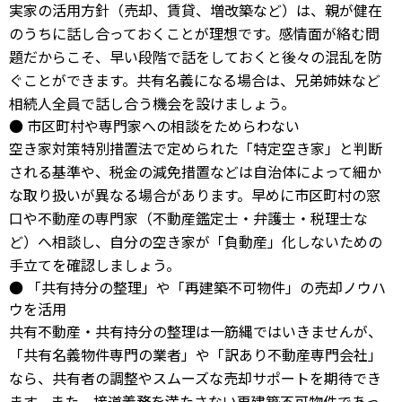
実家の活用方針（売却、賃貸、増改築など）は、親が健在
のうちに話し合っておくことが理想です。感情面が絡む問
題だからこそ、早い段階で話をしておくと後々の混乱を防
ぐことができます。共有名義になる場合は、兄弟姉妹など
相続人全員で話し合う機会を設けましょう。
● 市区町村や専門家への相談をためらわない
空き家対策特別措置法で定められた「特定空き家」と判断
される基準や、税金の減免措置などは自治体によって細か
な取り扱いが異なる場合があります。早めに市区町村の窓
口や不動産の専門家（不動産鑑定士・弁護士・税理士な
ど）へ相談し、自分の空き家が「負動産」化しないための
手立てを確認しましょう。
● 「共有持分の整理」や「再建築不可物件」の売却ノウハ
ウを活用
共有不動産・共有持分の整理は一筋縄ではいきませんが、
「共有名義物件専門の業者」や「訳あり不動産専門会社」
なら、共有者の調整やスムーズな売却サポートを期待でき
ます。また、接道義務を満たさない再建築不可物件であっ