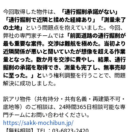
今回取得した物件は、
「通行掘削承諾がない」
「通行掘削で近隣と揉めた経緯あり」「測量未了
の土地」
という問題点を抱えていました。今回、
弊社の専門家チームでは
「前面道路の通行掘削が
最も重要な案件。交渉は難航を極めた。当初より
近隣関係が悪いと聞いていたが想像を超える作業
量となった。数か月を交渉に費やし、結果、通行
掘削の承諾を取得でき、測量も完了し、無事売却
に至った。」と
いう権利調整を行うことで、問題
解決に成功しました。
訳アリ物件（共有持分・共有名義・再建築不可・
底地等）のご相談は、24時間365日相談可能な専
門チームにお問い合わせください。
https://sakk-mochibun.jp/
【無料相談】TEL：03-6823-2420