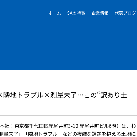
ホーム
SAの特徴
企業情報
代表ブログ
×隣地トラブル×測量未了…この“訳あり土
本社：東京都千代田区紀尾井町3-12 紀尾井町ビル6階）は、杉
測量未了」「隣地トラブル」などの複雑な課題を抱える土地に