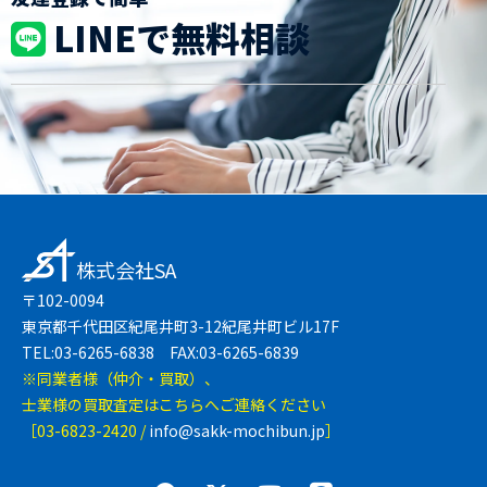
LINEで無料相談
株式会社SA
〒102-0094
東京都千代田区紀尾井町3-12紀尾井町ビル17F
TEL:03-6265-6838 FAX:03-6265-6839
※同業者様（仲介・買取）、
士業様の買取査定はこちらへご連絡ください
［03-6823-2420 /
info@sakk-mochibun.jp
］