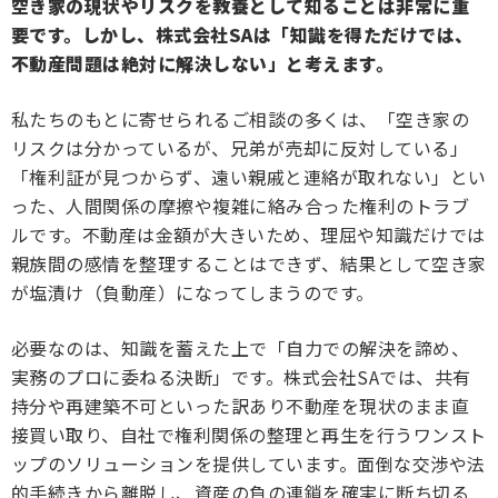
空き家の現状やリスクを教養として知ることは非常に重
要です。しかし、株式会社SAは「知識を得ただけでは、
不動産問題は絶対に解決しない」と考えます。
私たちのもとに寄せられるご相談の多くは、「空き家の
リスクは分かっているが、兄弟が売却に反対している」
「権利証が見つからず、遠い親戚と連絡が取れない」とい
った、人間関係の摩擦や複雑に絡み合った権利のトラブ
ルです。不動産は金額が大きいため、理屈や知識だけでは
親族間の感情を整理することはできず、結果として空き家
が塩漬け（負動産）になってしまうのです。
必要なのは、知識を蓄えた上で「自力での解決を諦め、
実務のプロに委ねる決断」です。株式会社SAでは、共有
持分や再建築不可といった訳あり不動産を現状のまま直
接買い取り、自社で権利関係の整理と再生を行うワンスト
ップのソリューションを提供しています。面倒な交渉や法
的手続きから離脱し、資産の負の連鎖を確実に断ち切る