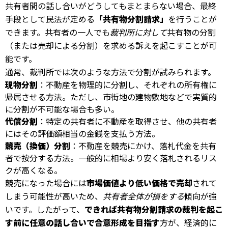
共有者間の話し合いがどうしてもまとまらない場合、最終
手段として民法が定める
「共有物分割請求」
を行うことが
できます。共有者の一人でも
裁判所に対して
共有物の分割
（または売却による分割）を求める訴えを起こすことが可
能です。
通常、裁判所では次のような方法で分割が試みられます。
現物分割
：不動産を物理的に分割し、それぞれの所有権に
帰属させる方法。ただし、市街地の建物敷地などで実質的
に分割が不可能な場合も多い。
代償分割
：特定の共有者に不動産を取得させ、他の共有者
にはその評価額相当の金銭を支払う方法。
競売（換価）分割
：不動産を競売にかけ、落札代金を共有
者で按分する方法。一般的に相場より安く落札されるリス
クが高くなる。
競売になった場合には
市場価値より低い価格で売却
されて
しまう可能性が高いため、
共有者全体が損をする
傾向が強
いです。したがって、
できれば共有物分割請求の裁判を起こ
す前に任意の話し合いで合意形成を目指す
方が、経済的に