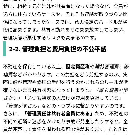
特に、相続で兄弟姉妹が共有者になった場合など、全員が
遠方に住んでいるケースや、そもそも連絡が取りづらい関
係になってしまったケースでは、意思決定のハードルが格
段に高まります。共有不動産をそのまま放置してしまい、
管理状態が悪化するリスクも高まるのです。
2-2. 管理負担と費用負担の不公平感
不動産を保有している以上、
固定資産税
や
維持管理費
、
修
繕費
などがかかります。この負担をどう分担するのか、実
際に誰が管理や修理の手配を行うのか――これらのルールが明
確でないまま共有状態になってしまうと、
「誰も費用を出
さない」
「いつも特定の人だけが費用を負担している」
「管理がずさん」
などのトラブルに繋がりやすいのです。
さらに、
「管理責任は共有者全員にある」
ため、不動産の
不備で近隣に迷惑をかけたり事故が発生したりすると、全
員が連帯して責任を問われる可能性があります。たとえば