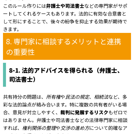
このルール作りには
弁護士や司法書士
などの専門家がサポ
ートしてくれるケースもあります。法的に有効な合意書と
して形にすることで、後々の紛争を抑止する効果が期待で
きます。
8. 専門家に相談するメリットと連携
の重要性
8-1. 法的アドバイスを得られる（弁護士、
司法書士）
共有持分の問題は、
所有権
や
民法の規定
、
相続法
など、多
彩な法的論点が絡み合います。特に複数の共有者がいる場
合、意見が対立しやすく、
裁判に発展するリスク
もゼロで
はありません。弁護士や司法書士などの法律専門家に相談
すれば、
権利関係の整理
や
交渉の進め方
について的確なア