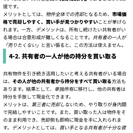
提です。
メリットとしては、
物件全体での売却
となるため、
市場価
格で売却しやすく、買い手が見つかりやすい
ことが挙げら
れます。一方、
デメリット
は、所有し続けたい共有者がい
る場合は合意形成が難しくなることです。
共有者の一人が
「売りたくない」
と言い張ると、この方法は使えません。
4-2. 共有者の一人が他の持分を買い取る
共有物件を引き続き活用したいと考える共有者がいる場合
は、
その人が他の共有者から持分をすべて買い取る
方法も
あります。結果として、
単独所有
に移行し、他の共有者は
持分を手放して現金化できます。
メリットは、
第三者に売却しない
ため、やり取りが身内間
で完結しやすいことです。また、買い取った人は物件をそ
のまま利用でき、売却側も即時に現金を手に入れられま
す。
デメリット
としては、
買い手となる共有者が十分な資