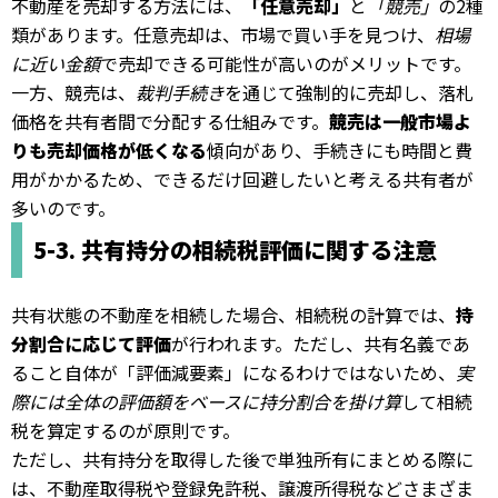
不動産を売却する方法には、
「任意売却」
と
「競売」
の2種
類があります。任意売却は、市場で買い手を見つけ、
相場
に近い金額
で売却できる可能性が高いのがメリットです。
一方、競売は、
裁判手続き
を通じて強制的に売却し、落札
価格を共有者間で分配する仕組みです。
競売は一般市場よ
りも売却価格が低くなる
傾向があり、手続きにも時間と費
用がかかるため、できるだけ回避したいと考える共有者が
多いのです。
5-3. 共有持分の相続税評価に関する注意
共有状態の不動産を相続した場合、相続税の計算では、
持
分割合に応じて評価
が行われます。ただし、共有名義であ
ること自体が「評価減要素」になるわけではないため、
実
際には全体の評価額をベースに持分割合を掛け算
して相続
税を算定するのが原則です。
ただし、共有持分を取得した後で単独所有にまとめる際に
は、不動産取得税や登録免許税、譲渡所得税などさまざま