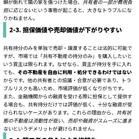
塀が倒れて隣の家を傷つけた場合、
共有者の一部が費用負
担に応じない
という事態が起こると、大きなトラブルにな
りかねません。
2-3. 担保価値や売却価値が下がりやすい
共有持分のみを単独で売却・譲渡することは法的に可能で
すが、市場では「共有不動産の持分のみ」を購入したいと
いう買主は限られます。なぜなら、買主が持分を手に入れ
ても、
その不動産を自由に利用・処分できるわけではない
からです。他の共有者との協議・合意が必要であり、トラ
ブルリスクも高いため、市場評価が低くなりがちです。
また、金融機関からの融資を受ける際に担保として提供す
る場合も、共有持分だけでは評価が低く、十分な融資が受
けられないケースがあります。これらの理由から、
共有状
態の不動産は流動性が低い
、
売却や融資がスムーズに進ま
ない
というデメリットが避けられません。