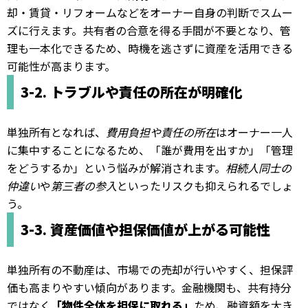
却・賃貸・リフォームなどをオーナー自身の判断でスムー
ズに行えます。共有者の合意を得る手間が不要となり、管
理も一本化できるため、時機を逃さずに資産を活用できる
可能性が高まります。
3-2. トラブルや責任の所在が明確化
単独所有となれば、
費用負担や責任の所在
はオーナー一人
に集中することになるため、「誰が費用を出すか」「管理
をどうするか」という悩みが解消されます。
相続人同士の
仲違い
や
第三者の参入
といったリスクも抑えられるでしょ
う。
3-3. 資産価値や担保価値が上がる可能性
単独所有の不動産は、市場での売却が行いやすく、担保評
価も高まりやすい傾向があります。金融機関も、共有持分
ではなく
「物件全体を担保に取れる」
ため、融資額を大き