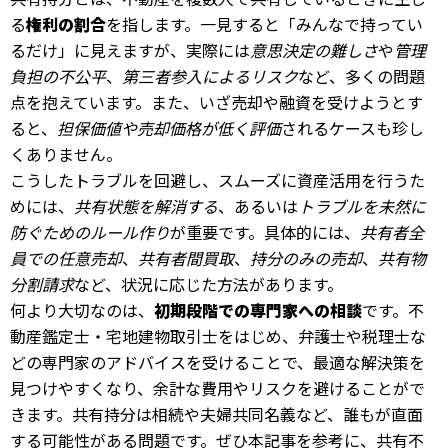
る
権利の割合
を指します。一見すると「みんなで持ってい
るだけ」に見えますが、実際には
意思決定の難しさ
や
管理
負担の不公平
、
第三者参入によるリスク
など、多くの問題
点を抱えています。また、いざ売却や融資を受けようとす
ると、
担保価値や売却価格が低く評価
されるケースも珍し
くありません。
こうしたトラブルを回避し、スムーズに資産活用を行うた
めには、
共有状態を解消する
、あるいは
トラブルを未然に
防ぐためのルール作り
が重要です。具体的には、
共有者全
員での任意売却
、
共有者間買取
、
持分のみの売却
、
共有物
分割請求
など、状況に応じた方法があります。
何より大切なのは、
初期段階での専門家への相談
です。不
動産鑑定士・宅地建物取引士をはじめ、弁護士や税理士な
どの専門家のアドバイスを受けることで、最適な解決策を
見つけやすくなり、余計な費用やリスクを避けることがで
きます。共有持分は相続や夫婦共同名義など、誰もが直面
する可能性がある問題です。ぜひ本記事を参考に、共有不