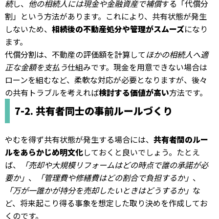
続
し、
他の相続人には現金や金融資産で補償
する「代償分
割」という方法があります。これにより、共有状態が発生
しないため、
相続後の不動産処分や管理がスムーズ
になり
ます。
代償分割は、不動産の評価額を計算して
ほかの相続人へ適
正な金額を支払う
仕組みです。現金を用意できない場合は
ローンを組むなど、柔軟な対応が必要となりますが、後々
の共有トラブルを考えれば
検討する価値が高い
方法です。
7-2. 共有者同士の事前ルールづくり
やむを得ず共有状態が発生する場合には、
共有者間のルー
ルをあらかじめ明文化
しておくと良いでしょう。たとえ
ば、
「売却や大規模リフォームはどの時点で誰の承諾が必
要か」
、
「管理費や修繕費はどの割合で負担するか」
、
「万が一誰かが持分を売却したいときはどうするか」
な
ど、将来起こり得る事象を想定した取り決めを作成してお
くのです。