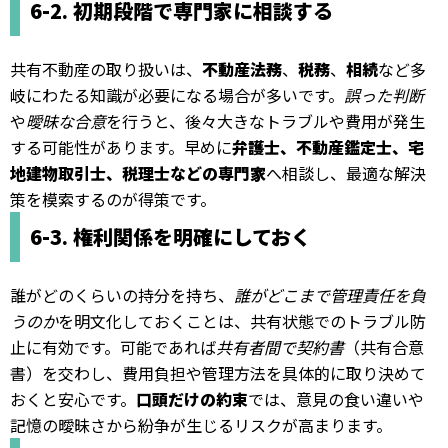
6-2. 初期段階で専門家に相談する
共有不動産の取り扱いは、
不動産法務
、
税務
、
相続
など多
岐にわたる知識が必要になる場合が多いです。
誤った判断
や
曖昧な合意
を行うと、後々大きなトラブルや費用が発生
する可能性があります。早めに
弁護士、不動産鑑定士、宅
地建物取引士、税理士などの専門家
へ相談し、最適な解決
策を模索するのが得策です。
6-3. 権利関係を明確にしておく
誰がどのくらいの持分を持ち、
誰がどこまで管理責任を負
うのか
を明文化しておくことは、共有状態でのトラブル防
止に有効です。可能であれば
共有者間で契約書
（共有合意
書）を交わし、費用負担や管理方法を具体的に取り決めて
おくと安心です。
口頭だけの約束
では、意見の食い違いや
記憶の曖昧さから紛争が生じるリスクが高まります。