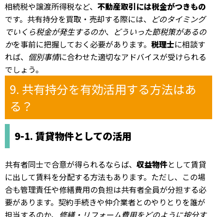
相続税や譲渡所得税など、
不動産取引には税金がつきもの
です。共有持分を買取・売却する際には、
どのタイミング
でいくら税金が発生するのか
、
どういった節税策があるの
か
を事前に把握しておく必要があります。
税理士
に相談す
れば、
個別事情
に合わせた適切なアドバイスが受けられる
でしょう。
9. 共有持分を有効活用する方法はあ
る？
9-1. 賃貸物件としての活用
共有者同士で合意が得られるならば、
収益物件
として賃貸
に出して賃料を分配する方法もあります。ただし、この場
合も管理責任や修繕費用の負担は共有者全員が分担する必
要があります。契約手続きや仲介業者とのやりとりを誰が
担当するのか、
修繕・リフォーム費用をどのように按分す