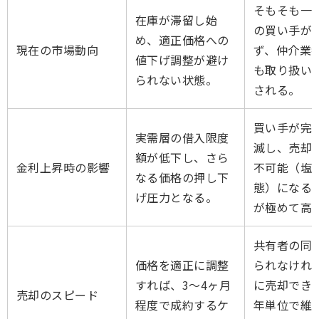
そもそも一
在庫が滞留し始
の買い手が
め、適正価格への
現在の市場動向
ず、仲介業
値下げ調整が避け
も取り扱い
られない状態。
される。
買い手が完
実需層の借入限度
滅し、売却
額が低下し、さら
金利上昇時の影響
不可能（塩
なる価格の押し下
態）になる
げ圧力となる。
が極めて高
共有者の同
価格を適正に調整
られなけれ
すれば、3〜4ヶ月
に売却でき
売却のスピード
程度で成約するケ
年単位で維