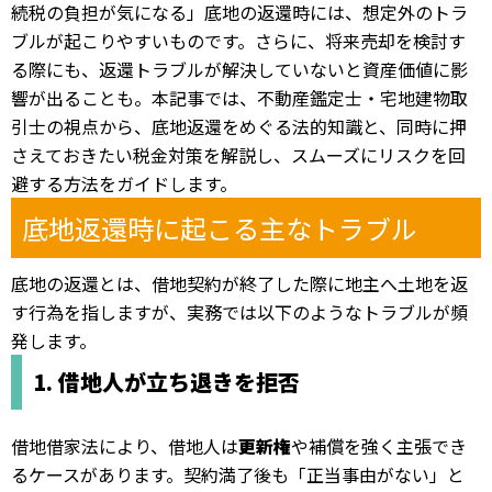
続税の負担が気になる」――底地の返還時には、想定外のトラ
ブルが起こりやすいものです。さらに、将来売却を検討す
る際にも、返還トラブルが解決していないと資産価値に影
響が出ることも。本記事では、不動産鑑定士・宅地建物取
引士の視点から、底地返還をめぐる法的知識と、同時に押
さえておきたい税金対策を解説し、スムーズにリスクを回
避する方法をガイドします。
底地返還時に起こる主なトラブル
底地の返還とは、借地契約が終了した際に地主へ土地を返
す行為を指しますが、実務では以下のようなトラブルが頻
発します。
1. 借地人が立ち退きを拒否
借地借家法により、借地人は
更新権
や補償を強く主張でき
るケースがあります。契約満了後も「正当事由がない」と