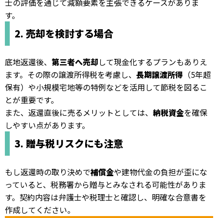
士の評価を通じて減額要素を主張できるケースがありま
す。
2. 売却を検討する場合
底地返還後、
第三者へ売却
して現金化するプランもありえ
ます。その際の譲渡所得税を考慮し、
長期譲渡所得
（5年超
保有）や小規模宅地等の特例などを活用して節税を図るこ
とが重要です。
また、返還直後に売るメリットとしては、
納税資金
を確保
しやすい点があります。
3. 贈与税リスクにも注意
もし返還時の取り決めで
補償金
や建物代金の負担が歪にな
っていると、税務署から贈与とみなされる可能性がありま
す。契約内容は弁護士や税理士と確認し、明確な合意書を
作成してください。