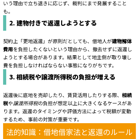
いう理由で立ち退きに応じず、裁判にまで発展すること
も。
2. 建物付きで返還しようとする
契約上「更地返還」が原則だとしても、借地人が
建物解体
費用
を負担したくないという理由から、撤去せずに返還し
ようとする場合があります。結果として地主側が取り壊し
費を負担しなければならない事態になりがちです。
3. 相続税や譲渡所得税の負担が増える
返還後に底地を売却したり、賃貸活用したりする際、
相続
税
や
譲渡所得税
の負担が想定以上に大きくなるケースがあ
ります。返還のタイミングや評価方法によって税額が変動
するため、事前の対策が重要です。
法的知識：借地借家法と返還のルール