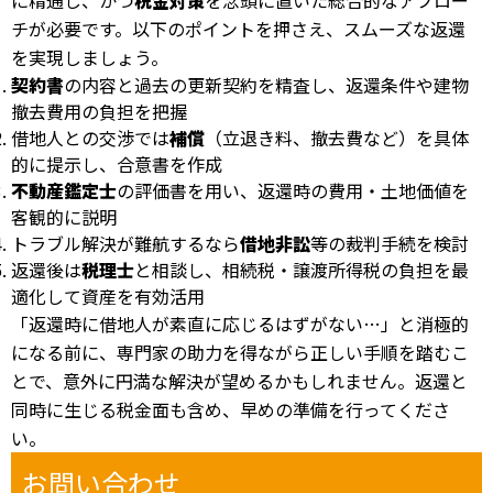
に精通し、かつ
税金対策
を念頭に置いた総合的なアプロー
チが必要です。以下のポイントを押さえ、スムーズな返還
を実現しましょう。
契約書
の内容と過去の更新契約を精査し、返還条件や建物
撤去費用の負担を把握
借地人との交渉では
補償
（立退き料、撤去費など）を具体
的に提示し、合意書を作成
不動産鑑定士
の評価書を用い、返還時の費用・土地価値を
客観的に説明
トラブル解決が難航するなら
借地非訟
等の裁判手続を検討
返還後は
税理士
と相談し、相続税・譲渡所得税の負担を最
適化して資産を有効活用
「返還時に借地人が素直に応じるはずがない…」と消極的
になる前に、専門家の助力を得ながら正しい手順を踏むこ
とで、意外に円満な解決が望めるかもしれません。返還と
同時に生じる税金面も含め、早めの準備を行ってくださ
い。
お問い合わせ