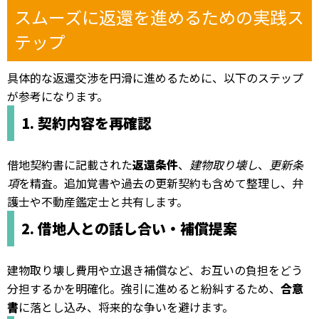
スムーズに返還を進めるための実践ス
テップ
具体的な返還交渉を円滑に進めるために、以下のステップ
が参考になります。
1. 契約内容を再確認
借地契約書に記載された
返還条件
、
建物取り壊し
、
更新条
項
を精査。追加覚書や過去の更新契約も含めて整理し、弁
護士や不動産鑑定士と共有します。
2. 借地人との話し合い・補償提案
建物取り壊し費用や立退き補償など、お互いの負担をどう
分担するかを明確化。強引に進めると紛糾するため、
合意
書
に落とし込み、将来的な争いを避けます。