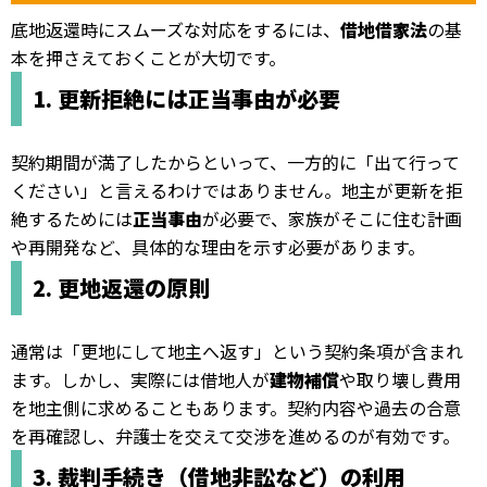
底地返還時にスムーズな対応をするには、
借地借家法
の基
本を押さえておくことが大切です。
1. 更新拒絶には正当事由が必要
契約期間が満了したからといって、一方的に「出て行って
ください」と言えるわけではありません。地主が更新を拒
絶するためには
正当事由
が必要で、家族がそこに住む計画
や再開発など、具体的な理由を示す必要があります。
2. 更地返還の原則
通常は「更地にして地主へ返す」という契約条項が含まれ
ます。しかし、実際には借地人が
建物補償
や取り壊し費用
を地主側に求めることもあります。契約内容や過去の合意
を再確認し、弁護士を交えて交渉を進めるのが有効です。
3. 裁判手続き（借地非訟など）の利用