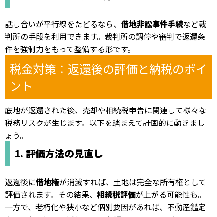
話し合いが平行線をたどるなら、
借地非訟事件手続
など裁
判所の手段を利用できます。裁判所の調停や審判で返還条
件を強制力をもって整備する形です。
税金対策：返還後の評価と納税のポイ
ント
底地が返還された後、売却や相続税申告に関連して様々な
税務リスクが生じます。以下を踏まえて計画的に動きまし
ょう。
1. 評価方法の見直し
返還後に
借地権
が消滅すれば、土地は完全な所有権として
評価されます。その結果、
相続税評価
が上がる可能性も。
一方で、老朽化や狭小など個別要因があれば、不動産鑑定