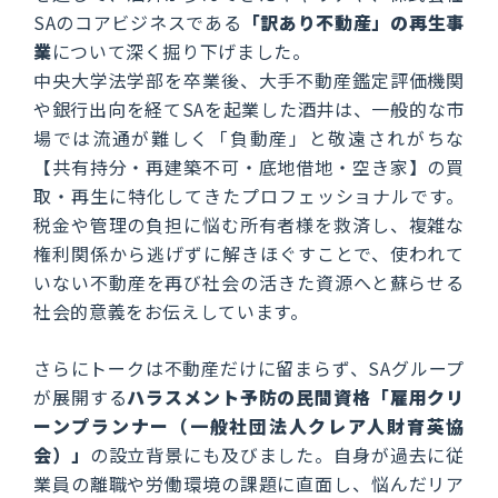
SAのコアビジネスである
「訳あり不動産」の再生事
業
について深く掘り下げました。
中央大学法学部を卒業後、大手不動産鑑定評価機関
や銀行出向を経てSAを起業した酒井は、一般的な市
場では流通が難しく「負動産」と敬遠されがちな
【共有持分・再建築不可・底地借地・空き家】の買
取・再生に特化してきたプロフェッショナルです。
税金や管理の負担に悩む所有者様を救済し、複雑な
権利関係から逃げずに解きほぐすことで、使われて
いない不動産を再び社会の活きた資源へと蘇らせる
社会的意義をお伝えしています。
さらにトークは不動産だけに留まらず、SAグループ
が展開する
ハラスメント予防の民間資格「雇用クリ
ーンプランナー（一般社団法人クレア人財育英協
会）」
の設立背景にも及びました。自身が過去に従
業員の離職や労働環境の課題に直面し、悩んだリア