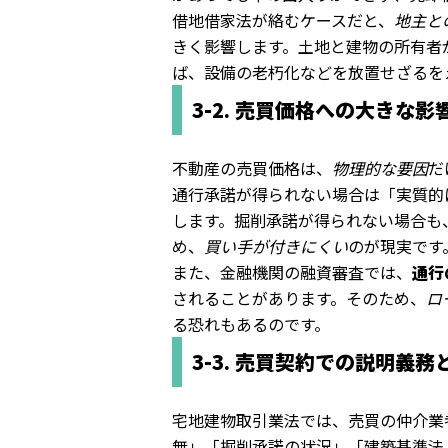
借地借家法が絡むケースだと、
地主と
きく影響します。土地と建物の所有者
ば、設備の老朽化などを放置せざるを
3-2. 売買価格への大きな影
不動産の売買価格は、
物理的な要因
だ
通行承諾が得られない場合は「実質的
します。掘削承諾が得られない場合も
め、
買い手が付きにくい
のが現実です
また、金融機関の融資審査では、
通行
されることがあります。そのため、
ロ
る恐れもあるのです。
3-3. 売買契約での説明義
宅地建物取引業法では、売買の仲介業
無」「掘削承諾の状況」「建築基準法