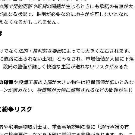
の間で契約更新や転貸
の問題が生じるときにも承諾の有無が大
が異なる状況で、掘削が必要なのに地主が許可しないとなれ
えなくなるかもしれません。
響
けでなく
法的・権利的な要因
によっても大きく左右されます。
に道路に出られない土地」とみなされ、市場価値が大幅に下落
、設備の整備が難しく快適な生活が送れないリスクがあるた
。
の確保
や
設備工事の支障
が大きい物件は担保価値が低いとみな
ーンが組めない
、
融資額が大幅に減額される
などの問題が生じ
務と紛争リスク
者や宅地建物取引士は、重要事項説明の際に「通行承諾の有
上の接道要件」などを正確に説明する義務があります。もしこ