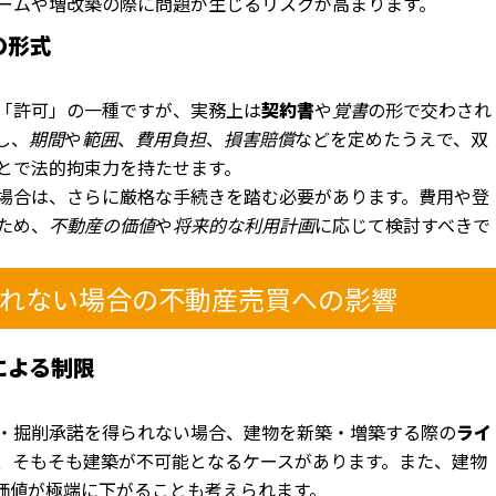
ームや増改築の際に問題が生じるリスクが高まります。
の形式
「許可」の一種ですが、実務上は
契約書
や
覚書
の形で交わされ
し、
期間
や
範囲
、
費用負担
、
損害賠償
などを定めたうえで、双
とで法的拘束力を持たせます。
場合は、さらに厳格な手続きを踏む必要があります。費用や登
ため、
不動産の価値
や
将来的な利用計画
に応じて検討すべきで
得られない場合の不動産売買への影響
境による制限
・掘削承諾を得られない場合、建物を新築・増築する際の
ライ
、そもそも建築が不可能となるケースがあります。また、建物
価値が極端に下がることも考えられます。