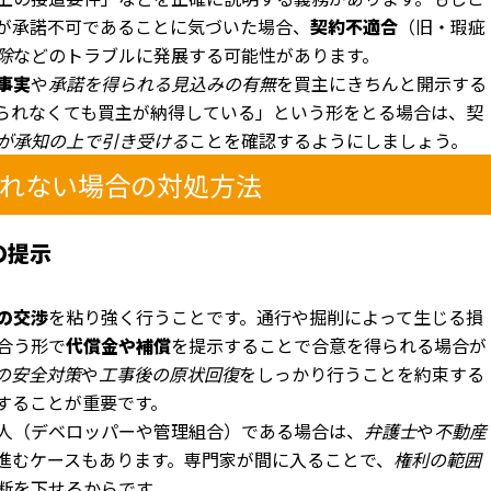
が承諾不可であることに気づいた場合、
契約不適合
（旧・瑕疵
除
などのトラブルに発展する可能性があります。
事実
や
承諾を得られる見込みの有無
を買主にきちんと開示する
られなくても買主が納得している」という形をとる場合は、契
が承知の上で引き受ける
ことを確認するようにしましょう。
られない場合の対処方法
の提示
の交渉
を粘り強く行うことです。通行や掘削によって生じる損
合う形で
代償金や補償
を提示することで合意を得られる場合が
の安全対策
や
工事後の原状回復
をしっかり行うことを約束する
することが重要です。
人（デベロッパーや管理組合）である場合は、
弁護士
や
不動産
進むケースもあります。専門家が間に入ることで、
権利の範囲
断を下せるからです。