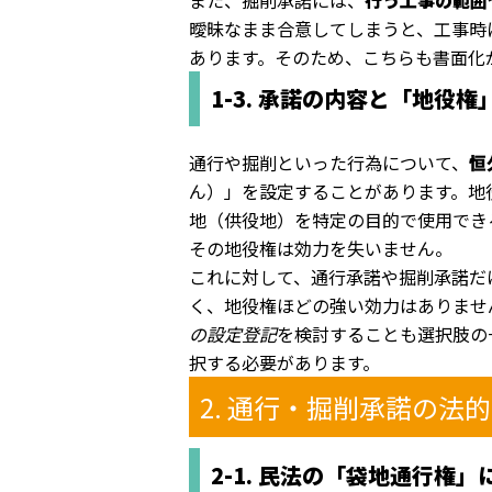
また、掘削承諾には、
行う工事の範囲
曖昧なまま合意してしまうと、工事時
あります。そのため、こちらも書面化
1-3. 承諾の内容と「地役権
通行や掘削といった行為について、
恒
ん）」を設定することがあります。地
地（供役地）を特定の目的で使用でき
その地役権は効力を失いません。
これに対して、通行承諾や掘削承諾だ
く、地役権ほどの強い効力はありませ
の設定登記
を検討することも選択肢の
択する必要があります。
2. 通行・掘削承諾の法
2-1. 民法の「袋地通行権」