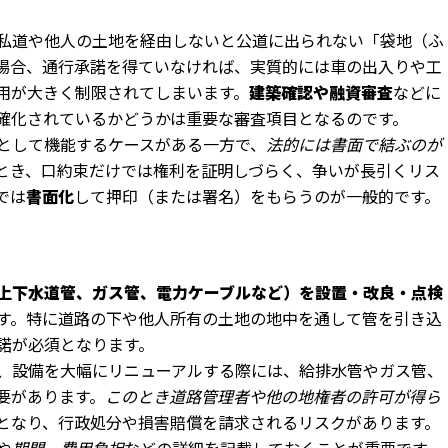
私道や他人の土地を経由しないと公道に出られない「袋地（ふ
場合、通行承諾を得ていなければ、実質的には車の出入りや工
用が大きく制限されてしまいます。
建築確認や融資審査
などに
確化されているかどうかは重要な審査項目となるのです。
として機能するケースがある一方で、
法的には書面で結ぶのが
とき、口約束だけでは権利を証明しづらく、争いが長引くリス
では
書面化
して押印（または署名）をもらうのが一般的です。
上下水道管、ガス管、電力ケーブルなど）を設置・改良・点検
す。特に道路の下や他人所有の土地の地中を通して管を引き込
諾が必須となります。
、設備を大幅にリニューアルする際には、給排水管やガス管、
要があります。
このとき道路管理者や他の地権者の許可が得ら
となり、行政処分や損害賠償を請求されるリスクがあります。