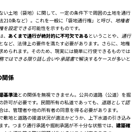
ない土地（袋地）に関して、一定の条件下で周囲の土地を通行
法210条など）。これを一般に「袋地通行権」と呼び、
地権者
権を設定できる
可能性を示すものです。
は、
あくまで通行が絶対的に不可欠である
ということや、
通行
となど、法律上の要件を満たす必要があります。さらに、地権
求められます。そのため、現実には簡単に行使できるものでは
務ではできる限り話し合い
や
承諾書
で解決するケースが多いと
の関係
築基準法
との関係を無視できません。公共の道路（公道）を掘
の許可が必要です。民間所有の私道であっても、
道路として認
合は、管理者や他の所有者の同意を得る必要があります。
で敷地と道路の接道状況が適法かどうか、上下水道の引き込み
ます。つまり通行承諾や掘削承諾が不十分な状態では、
建築確