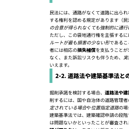
民法には、通路がなくて道路に出られ
する権利を認める規定があります（民
の合意が得られなくても強制的に通行
ただし、この袋地通行権を主張するに
ルートが最も損害の少ない形
であるこ
者には相応の
損失補償
を支払うことが
なく、また訴訟リスクも伴うため、
実
いえます。
2-2. 道路法や建築基準法と
掘削承諾を検討する場合、
道路法や建
削するには、国や自治体の道路管理者
定されている場合
や
位置指定道路
の場
建築基準法では、建築確認申請の段階
は問題ないかといったことが審査され