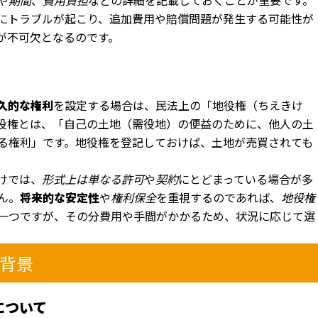
や
期間
、
費用負担
などの詳細を記載しておくことが重要です。
にトラブルが起こり、追加費用や賠償問題が発生する可能性が
が不可欠となるのです。
」
久的な権利
を設定する場合は、民法上の「地役権（ちえきけ
役権とは、「自己の土地（需役地）の便益のために、他人の土
る権利」です。地役権を登記しておけば、土地が売買されても
けでは、
形式上は単なる許可
や
契約
にとどまっている場合が多
ん。
将来的な安定性
や
権利保全
を重視するのであれば、
地役権
一つですが、その分費用や手間がかかるため、状況に応じて選
的背景
について