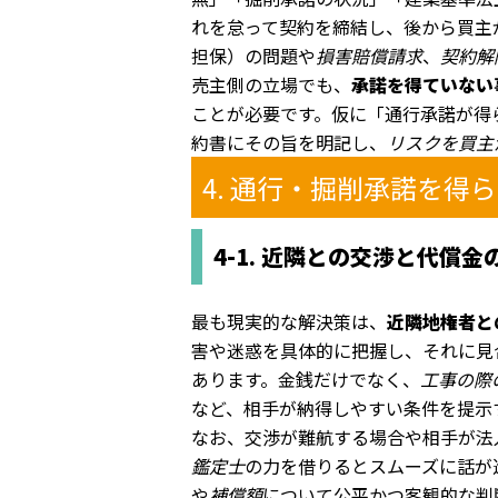
れを怠って契約を締結し、後から買主
担保）の問題や
損害賠償請求
、
契約解
売主側の立場でも、
承諾を得ていない
ことが必要です。仮に「通行承諾が得
約書にその旨を明記し、
リスクを買主
4. 通行・掘削承諾を得
4-1. 近隣との交渉と代償金
最も現実的な解決策は、
近隣地権者と
害や迷惑を具体的に把握し、それに見
あります。金銭だけでなく、
工事の際
など、相手が納得しやすい条件を提示
なお、交渉が難航する場合や相手が法
鑑定士
の力を借りるとスムーズに話が
や
補償額
について公平かつ客観的な判