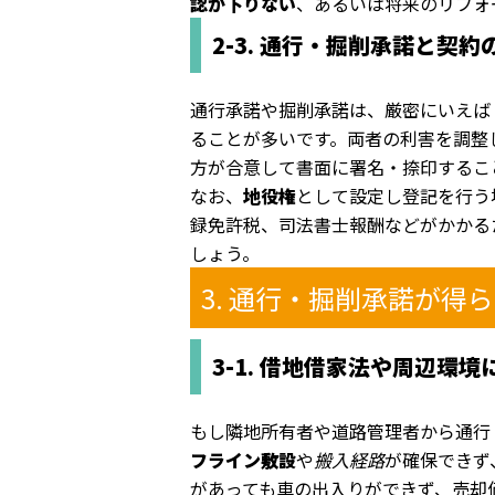
認が下りない
、あるいは将来のリフォ
2-3. 通行・掘削承諾と契約
通行承諾や掘削承諾は、厳密にいえば
ることが多いです。両者の利害を調整
方が合意して書面に署名・捺印するこ
なお、
地役権
として設定し登記を行う
録免許税、司法書士報酬などがかかる
しょう。
3. 通行・掘削承諾が
3-1. 借地借家法や周辺環
もし隣地所有者や道路管理者から通行
フライン敷設
や
搬入経路
が確保できず
があっても車の出入りができず、売却