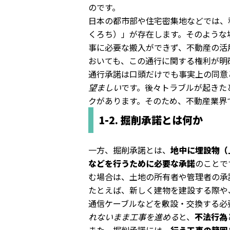
のです。
日本の都市部や住宅密集地などでは、
くろち）」が存在します。そのような
事に必要な搬入ができず、不動産の活
おいても、この通行に関する権利が明
通行承諾は口頭だけでも事実上の同意
望ましい
です。後々トラブルが起きた
クがあります。そのため、不動産業界
1-2. 掘削承諾とは何か
一方、掘削承諾とは、
地中に埋設物（
などを行うために必要な承諾
のことで
む場合は、土地の所有者や管理者の承
たとえば、新しく建物を建設する際や
通信ケーブルなどを敷設・交換する必
れないまま工事を進める
と、
不法行為