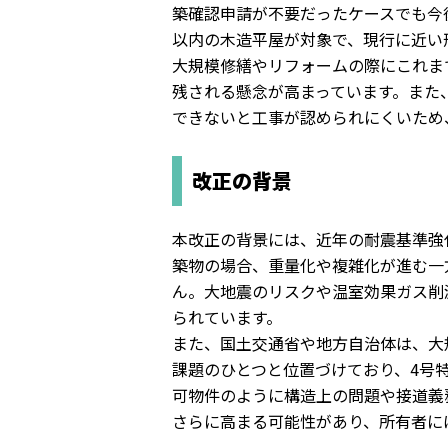
築確認申請が不要だったケースでも今
以内の木造平屋が対象で、
現行に近い
大規模修繕やリフォームの際にこれま
残される懸念が高まっています。
また
できな
いと工事が認められにくいため
改正の背景
本改正の背景には、
近年の耐震基準強
築物の場合、重量化や複雑化が進む一
ん。
大地震のリスクや温室効果ガス削
られています。
また、国土交通省や地方自治体は、
大
課
題のひとつと位置づけており、
4号
可物件のように構造上の問題や接道義
さらに高まる可能性があり、
所有者に