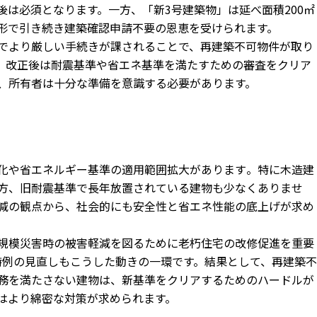
後は必須と
なります。一方、「新3号建築物」は延べ面積200㎡
形で引き続き建築確認申請不要の恩恵を受けられます。
でより厳しい手続きが課され
ることで、再建築不可物件が取り
、
改正後は耐震基準や省エネ基準を満たすための審査をクリア
、
所有者は十分な準備を意識する必要があります。
化や省エネルギー基準の適用範囲拡大があります
。特に木造建
方、
旧耐震基準で長年放置されている建物も少なくありませ
減の観点から、
社会的にも安全性と省エネ性能の底上げが求め
規模災害時の被害軽減を図るために老朽住宅の改修促進を重要
特例の見直しもこうした動きの一環です。結果として、
再建築不
務を満たさない建物
は、
新基準をクリアするためのハードルが
はより綿密な対策が求められます。