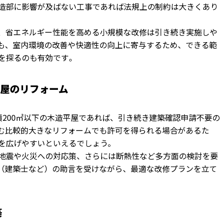
造部に影響が及ばない工事であれば法規上の制約は大きくあ
り
、
省エネルギー性能を高める小規模な改修は引き続き実施しや
も、
室内環境の改善や快適性の向上に寄与するため、
できる範
を探るのも有効です
。
平屋のリフォーム
200㎡
以下の木造平屋であれば、
引き続き建築確認申請不要の
む比較的大きなリフォームでも許可を得られる場合
があるた
を広げやすいといえるでしょう。
地震や火災への対応策、
さらには断熱性など多方面の検討を要
（建築士など）の助言を受けながら、
最適な改修プランを立て
築