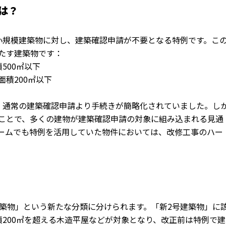
は？
小規模建築物に対し、建築確認申請が不要となる特例です。こ
たす建築物です：
500㎡以下
積200㎡以下
、
通常の建築確認申請より手続きが簡略化されていました。し
ことで、
多くの建物が建築確認申請の対象に組み込まれる見通
ームでも特例を活用していた物件においては
、改修工事のハー
築物」
という新たな分類に分けられます。「新2号建築物」
に
200㎡
を超える木造平屋などが対象となり、
改正前は特例で建