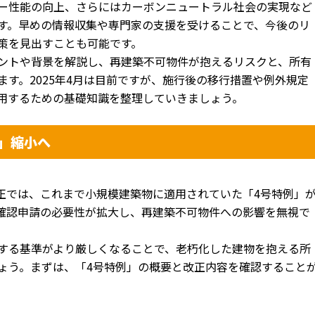
ー性能の向上
、
さらにはカーボンニュートラル社会の実現など
す。
早めの情報収集や専門家の支援を受けることで、
今後のリ
策を見出すことも可能です。
ントや背景を解説し、
再建築不可物件が抱えるリスクと、
所有
ます。
2025年4月は目前ですが、
施行後の移行措置や例外規定
用するための基礎知識を整理していきましょう。
例」縮小へ
正では、
これまで小規模建築物に適用されていた「4号特例」
確認申請の必要性が拡大し、
再建築不可物件への影響を無視で
する基準がより厳しくなることで、
老朽化した建物を抱える所
ょ
う。まずは、「4号特例」
の概要と改正内容を確認すること