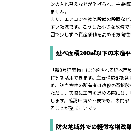
ンの入れ替えなどが挙げられ、
主要構
ません。
また、エアコンや換気設備の設置など
すい領
域です。こうした小さな改修で
囲で少しずつ資産価値を高める方向性
延べ面積200㎡以下の木造
「新3号建築物」に分類される延べ面積
特例を活用できます。
主要構造部を含
め、
該当物件の所有者は改修の選択肢
ただし、実際に工事を進める際には、
します。
確認申請が不要でも、専門家
ることが望ましいです。
防火地域外での軽微な増改