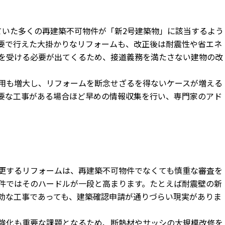
ていた多くの再建築不可物件が「
新2号建築物」に該当するよう
要で行えた大掛かりなリフォームも、
改正後は耐震性や省エネ
を受
ける必要が出てくるため、
接道義務を満たさない建物の改
用も増大し、
リフォームを断念せざるを得ないケースが増える
要な工事がある場合ほど早めの情報収集を行い、
専門家のアド
更するリフォームは、
再建築不可物件でなくても慎重な審査を
件ではそのハードルが一段と高まります。
たとえば耐震壁の新
効な工事であっても、
建築確認申請が通りづらい現実がありま
強化も重要な課題となるため、
断熱材やサッシの大規模改修を