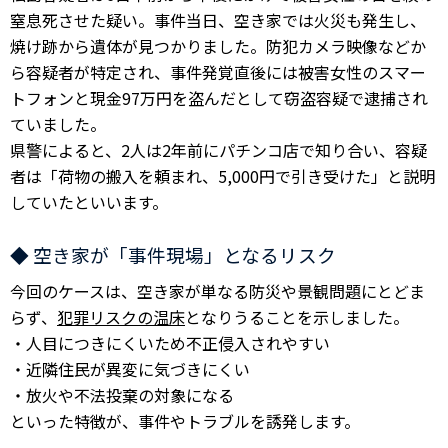
窒息死させた疑い。事件当日、空き家では火災も発生し、
焼け跡から遺体が見つかりました。防犯カメラ映像などか
ら容疑者が特定され、事件発覚直後には被害女性のスマー
トフォンと現金97万円を盗んだとして窃盗容疑で逮捕され
ていました。
県警によると、2人は2年前にパチンコ店で知り合い、容疑
者は「荷物の搬入を頼まれ、5,000円で引き受けた」と説明
していたといいます。
◆ 空き家が「事件現場」となるリスク
今回のケースは、空き家が単なる防災や景観問題にとどま
らず、
犯罪リスクの温床
となりうることを示しました。
・人目につきにくいため不正侵入されやすい
・近隣住民が異変に気づきにくい
・放火や不法投棄の対象になる
といった特徴が、事件やトラブルを誘発します。