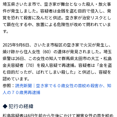
埼玉県さいたま市で、空き家が舞台となった殺人・放火事
件が発生しました。容疑者は金銭を盗む目的で侵入し、発
覚を恐れて殺害に及んだと供述。空き家が治安リスクとし
て顕在化する中、放置による危険性が改めて問われていま
す。
2025年9月6日、さいたま市桜区の空き家で火災が発生し、
焼け跡から住人女性（60）の遺体が発見されました。埼玉
県警は26日、この女性の知人で群馬県太田市の大工・松島
金夫容疑者（70）を殺人容疑で再逮捕。容疑者は「金を盗
む目的だったが、ばれてしまい殺した」と供述し、容疑を
認めています。
参照：
読売新聞｜空き家で６０歳女性の首絞め殺害か、知
人の７０歳男再逮捕
◆ 犯行の経緯
松島容疑者は6日午前から午後にかけて被害女性の首を絞め