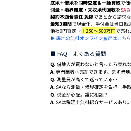
底地＋借地
を
同時査定＆一括買取
で価
測量・境界確定・未収地代回収
を
SA
契約不適合責任 免除
であとから請求な
最短3週間
で現金化、手付金は当日振
他社0円査定→
＋250〜500万円
で売れ
▶︎ 底地の無料オンライン査定はこちら
■ FAQ｜よくある質問
Q.
借地人が買わないと言ったら売れ
A.
専門業者へ売却できます。まず借地
Q.
測量費が高くて迷っている…
A.
SAなら測量・境界確定を負担。手
Q.
税金が心配。誰に相談？
A.
SAは税理士無料紹介サービスあり