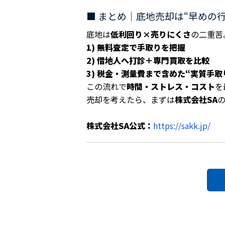
■ まとめ｜底地売却は“早めの
底地は
低利回り×売りにくさ
の二重苦
1) 無料査定で手取りを把握
2) 借地人へ打診＋専門買取を比較
3) 税金・測量費まで含めた“実質手取
この流れで
時間・ストレス・コスト
を
売却を考えたら、まずは
株式会社SA
株式会社SA公式：
https://sakk.jp/