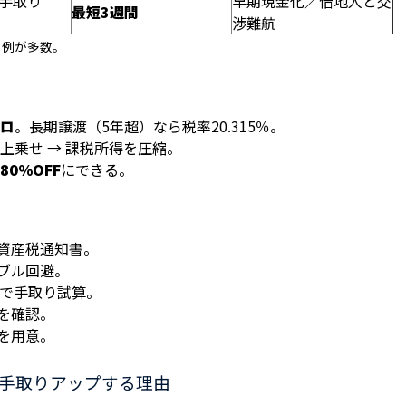
手取り
早期現金化／借地人と交
最短3週間
渉難航
る例が多数。
ロ
。長期譲渡（5年超）なら税率20.315％。
上乗せ → 課税所得を圧縮。
80％OFF
にできる。
資産税通知書。
ブル回避。
）で手取り試算。
を確認。
を用意。
」で手取りアップする理由