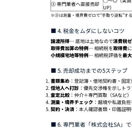
◯～◎（実質
③ 専門業者へ直接売却
UP）
※③は測量・境界費ゼロで“手取り逆転”す
■ 4. 税金をムダにしないコツ
譲渡所得
… 底地は土地なので
消費税ゼ
取得費加算の特例
… 相続税を
取得費
に
小規模宅地等特例
… 相続税評価を
最大
■ 5. 売却成功までの5ステップ
書類集め
：登記簿・借地契約書・固定
借地人へ打診
：優先交渉権を示しトラ
査定比較
：仲介＋専門買取（SAなど
測量・境界チェック
：越境や私道負担
契約・決済
：本人確認書類・印鑑証明
■ 6. 専門業者「株式会社SA