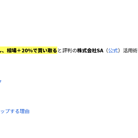
し、相場＋20％で買い取る
と評判の
株式会社SA
（
公式
）活用術
ク
アップする理由