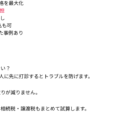
格を最大化
負担
し
込も可
た事例あり
ない？
人に先に打診するとトラブルを防げます。
取りが減りません。
。相続税・譲渡税もまとめて試算します。