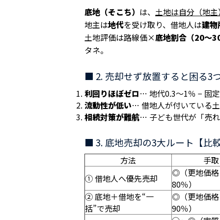
底地（そこち）
は、
土地は自分（地主
地主は
地代
を受け取り、借地人は
建物
土地評価は路線価×
底地割合（20〜3
タネ。
■ 2. 売却せず放置すると困る3
利回りほぼゼロ
… 地代0.3〜1％ − 
流動性が低い
… 借地人が付いている
相続対策が難航
… 子ども世代が「売
■ 3. 底地売却の3大ルート【比
方法
手取
◎（更地価格
① 借地人へ優先売却
80％）
② 底地＋借地を“一
◎（更地価格
括”で売却
90％）