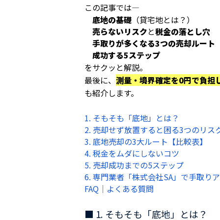
この記事では—
底地の基礎
（貸宅地とは？）
売らないリスク
と
税金の落とし穴
手取りが多くなる3つの売却ルート
成功する5ステップ
をサクッと解説。
最後に、
測量・境界確定を0円で負担
も紹介します。
1. そもそも「底地」とは？
2. 売却せず放置すると困る3つのリス
3. 底地売却の3大ルート【比較表】
4. 税金をムダにしないコツ
5. 売却成功までの5ステップ
6. 専門業者「株式会社SA」で手取り
FAQ｜よくある質問
■ 1. そもそも「底地」とは？