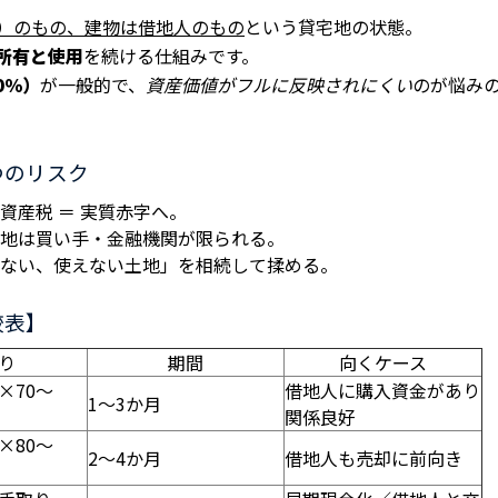
）のもの、建物は借地人のもの
という貸宅地の状態。
所有と使用
を続ける仕組みです。
0％）
が一般的で、
資産価値がフルに反映されにくい
のが悩み
つのリスク
固定資産税 ＝ 実質赤字へ。
土地は買い手・金融機関が限られる。
れない、使えない土地」を相続して揉める。
較表】
り
期間
向くケース
×70〜
借地人に購入資金があり
1〜3か月
関係良好
×80〜
2〜4か月
借地人も売却に前向き