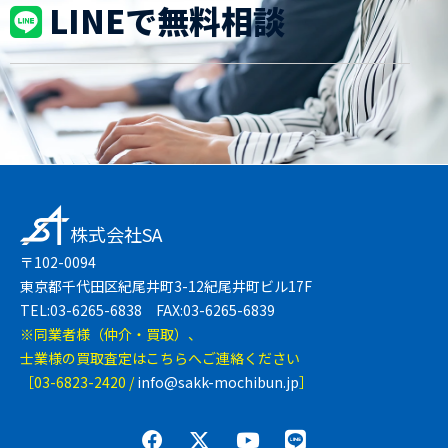
LINEで無料相談
株式会社SA
〒102-0094
東京都千代田区紀尾井町3-12紀尾井町ビル17F
TEL:03-6265-6838 FAX:03-6265-6839
※同業者様（仲介・買取）、
士業様の買取査定はこちらへご連絡ください
［03-6823-2420 /
info@sakk-mochibun.jp
］