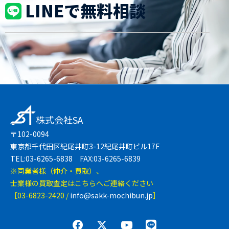
LINEで無料相談
株式会社SA
〒102-0094
東京都千代田区紀尾井町3-12紀尾井町ビル17F
TEL:03-6265-6838 FAX:03-6265-6839
※同業者様（仲介・買取）、
士業様の買取査定はこちらへご連絡ください
［03-6823-2420 /
info@sakk-mochibun.jp
］