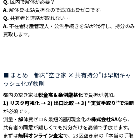
Q.
区内で解体が必要？
A.
解体費はSA負担なので追加出費ゼロです。
Q.
共有者と連絡が取れない…
A.
不在者財産管理人・公告手続きをSAが代行し、持分のみ
買取します。
■ まとめ｜都内“空き家 × 共有持分”は早期キャ
ッシュ化が鉄則
都内の空き家は
税金高＆条例厳格化
で負担が増加。
1) リスク可視化 → 2) 出口比較 → 3) “実質手取り”で決断
が必須です。
測量・解体費ゼロ＆最短2週間現金化の
株式会社SA
なら、
共有者の同意が難しくても
持分だけを高値で手放せます。
まずは
無料オンライン査定
で、23区空き家の「本当の手取