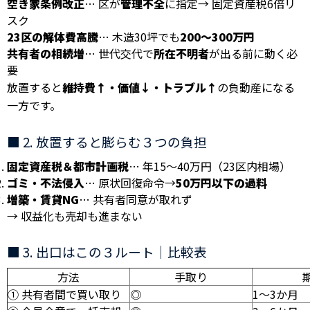
空き家条例改正
… 区が
管理不全
に指定→ 固定資産税6倍リ
スク
23区の解体費高騰
… 木造30坪でも
200〜300万円
共有者の相続増
… 世代交代で
所在不明者
が出る前に動く必
要
放置すると
維持費↑・価値↓・トラブル↑
の負動産になる
一方です。
■ 2. 放置すると膨らむ３つの負担
固定資産税＆都市計画税
… 年15〜40万円（23区内相場）
ゴミ・不法侵入
… 原状回復命令→
50万円以下の過料
増築・賃貸NG
… 共有者同意が取れず
→ 収益化も売却も進まない
■ 3. 出口はこの３ルート｜比較表
方法
手取り
① 共有者間で買い取り
◎
1〜3か月