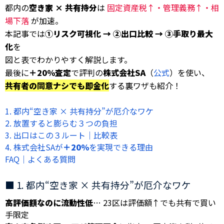
都内の
空き家 × 共有持分
は
固定資産税↑・管理義務↑・相
場下落
が加速。
本記事では
①リスク可視化 → ②出口比較 → ③手取り最大
化
を
図と表でわかりやすく解説します。
最後に
＋20％査定
で評判の
株式会社SA
（
公式
）を使い、
共有者の同意ナシでも即金化
する裏ワザも紹介！
1. 都内“空き家 × 共有持分”が厄介なワケ
2. 放置すると膨らむ３つの負担
3. 出口はこの３ルート｜比較表
4. 株式会社SAが
＋20％
を実現できる理由
FAQ｜よくある質問
■ 1. 都内“空き家 × 共有持分”が厄介なワケ
高評価額なのに流動性低
… 23区は評価額↑でも共有で買い
手限定