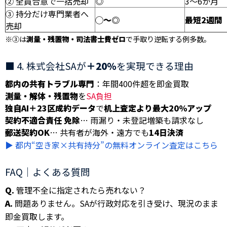
② 全員合意で一括売却
◎
3〜6か月
③ 持分だけ専門業者へ
◯〜◎
最短2週間
売却
※③は
測量・残置物・司法書士費ゼロ
で手取り逆転する例多数。
■ 4. 株式会社SAが
＋20％
を実現できる理由
都内の共有トラブル専門
：年間400件超を即金買取
測量・解体・残置物
を
SA負担
独自AI＋23区成約データ
で
机上査定より最大20％アップ
契約不適合責任 免除
… 雨漏り・未登記増築も請求なし
郵送契約OK
… 共有者が海外・遠方でも
14日決済
▶︎ 都内“空き家×共有持分”の無料オンライン査定はこちら
FAQ｜よくある質問
Q.
管理不全に指定されたら売れない？
A.
問題ありません。SAが行政対応を引き受け、現況のまま
即金買取します。