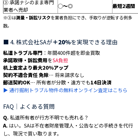
③ 承諾ナシのまま専門
◯〜◎
最短2週間
業者へ売却
※③は
測量・訴訟リスク
を業者負担にでき、手取りが逆転する例多
数。
■ 4. 株式会社SAが
＋20％
を実現できる理由
私道トラブル専門
：年間400件超を即金買取
承諾取得・訴訟費用
を
SA負担
机上査定より最大20％アップ
契約不適合責任 免除
… 将来請求なし
郵送契約OK
… 所有者が分散・遠方でも
14日決済
▶︎ 通行掘削トラブル物件の無料オンライン査定はこちら
FAQ｜よくある質問
Q.
私道所有者が行方不明でも売れる？
A.
はい。SAは不在者財産管理人・公告などの手続きを代行
し、現況で買い取ります。