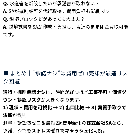
Q.
水道管を新設したいが承諾書が取れない…
A.
SAが掘削許可を代行取得。費用負担もSA側です。
Q.
越境ブロック塀があっても大丈夫？
A.
越境覚書をSAが作成・負担し、現況のまま即金買取可能
です。
■ まとめ｜“承諾ナシ”は費用ゼロ売却が最速リス
ク回避
通行・掘削承諾ナシ
は、時間が経つほど
工事不可・価値ダ
ウン・訴訟リスク
が大きくなります。
1) 現状・費用を可視化 → 2) 出口比較 → 3) 実質手取りで
決断
が鉄則。
測量・訴訟費ゼロ＆最短2週間現金化の
株式会社SA
なら、
承諾ナシ
でも
ストレスゼロでキャッシュ化
可能。