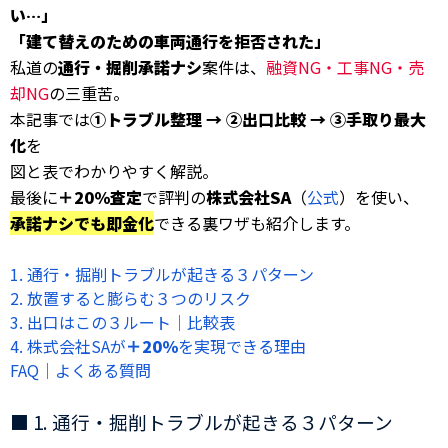
い…」
「建て替えのための車両通行を拒否された」
私道の
通行・掘削承諾ナシ
案件は、
融資NG・工事NG・売
却NG
の三重苦。
本記事では
①トラブル整理 → ②出口比較 → ③手取り最大
化
を
図と表でわかりやすく解説。
最後に
＋20％査定
で評判の
株式会社SA
（
公式
）を使い、
承諾ナシでも即金化
できる裏ワザも紹介します。
1. 通行・掘削トラブルが起きる３パターン
2. 放置すると膨らむ３つのリスク
3. 出口はこの３ルート｜比較表
4. 株式会社SAが
＋20％
を実現できる理由
FAQ｜よくある質問
■ 1. 通行・掘削トラブルが起きる３パターン