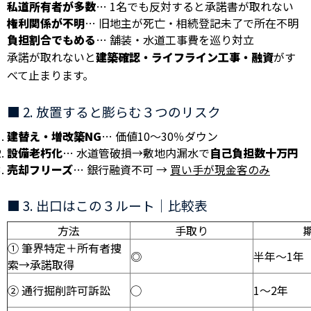
私道所有者が多数
… 1名でも反対すると承諾書が取れない
権利関係が不明
… 旧地主が死亡・相続登記未了で所在不明
負担割合でもめる
… 舗装・水道工事費を巡り対立
承諾が取れないと
建築確認・ライフライン工事・融資
がす
べて止まります。
■ 2. 放置すると膨らむ３つのリスク
建替え・増改築NG
… 価値10〜30％ダウン
設備老朽化
… 水道管破損→敷地内漏水で
自己負担数十万円
売却フリーズ
… 銀行融資不可 →
買い手が現金客のみ
■ 3. 出口はこの３ルート｜比較表
方法
手取り
① 筆界特定＋所有者捜
◎
半年〜1年
索→承諾取得
② 通行掘削許可訴訟
◯
1〜2年