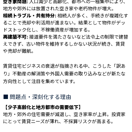
空き家問題:
人口減少と高齢化、都市への一極集中により、
地方や郊外には放置された空き家や老朽物件が増大。
相続トラブル・共有持分:
相続人が多く、手続きが複雑化す
ることで売却や利活用が進まない。結果として物件がデッ
ドストック化し、不稼働資産が増加する。
再建築不可:
接道要件を満たさないなど法令上の制限で建替
えできず、古い物件を維持するしかない状況が続き、賃貸
や売却が難航。
賃貸住宅ビジネスの衰退が指摘される中、こうした「訳あ
り」不動産の解消策や外国人需要の取り込みなどが新たな
方向性として注目を集めています。
■ 問題点・深刻化する理由
【少子高齢化と地方都市の需要低下】
地方・郊外の住宅需要が減退し、空き家率が上昇。投資家
にとって賃貸ニーズが薄れ、不採算リスクが高まる。