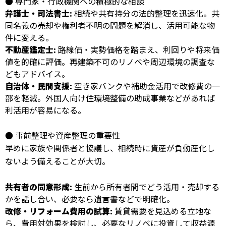
● 専門家・行政機関への積極的な相談
弁護士・司法書士:
相続や共有持分の法的整理を迅速化。共
同名義の売却や権利者不明の問題を解消し、活用可能な物
件に変える。
不動産鑑定士:
路線価・実勢価格を踏まえ、利回りや将来価
値を的確に評価。再建築不可のリノベや周辺環境の調査な
どもアドバイス。
自治体・民間支援:
空き家バンクや補助金活用で改修費の一
部を軽減。外国人向け住環境整備の助成事業などがあれば
利活用が容易になる。
● 事前整理や資産整理の重要性
早めに家族や関係者と協議し、相続時に資産が負動産化し
ないよう備えることが大切。
共有者の同意形成:
生前から所有者間でどう活用・売却する
かを話し合い、必要なら遺言書などで明確化。
改修・リフォーム費用の試算:
賃貸需要を見込める立地な
ら、費用対効果を検討し、必要なリノベに投資して収益源